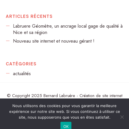
ARTICLES RÉCENTS
Labruere Géomètre, un ancrage local gage de qualité à
Nice et sa région
Nouveau site internet et nouveau gérant !
CATÉGORIES
actualités
© Copyright 2025 Bernard Labruère -
Création de site internet
Avignon
:
Arôme
-
Mentions légales
-
Avis de confidentialité
Nous utilisons des cookies pour vous garantir la meilleure
expérience sur notre site web. Si vous continuez à utiliser ce
site, nous supposerons que vous en êtes satisfait.
OK