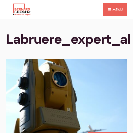
for:
Skip
MENU
to
content
Labruere_expert_al